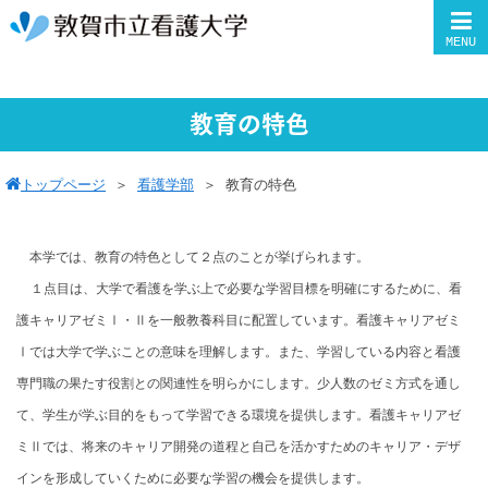
MENU
教育の特色
トップページ
＞
看護学部
＞
教育の特色
本学では、教育の特色として２点のことが挙げられます。
１点目は、大学で看護を学ぶ上で必要な学習目標を明確にするために、看
護キャリアゼミⅠ・Ⅱを一般教養科目に配置しています。看護キャリアゼミ
Ⅰでは大学で学ぶことの意味を理解します。また、学習している内容と看護
専門職の果たす役割との関連性を明らかにします。少人数のゼミ方式を通し
て、学生が学ぶ目的をもって学習できる環境を提供します。看護キャリアゼ
ミⅡでは、将来のキャリア開発の道程と自己を活かすためのキャリア・デザ
インを形成していくために必要な学習の機会を提供します。