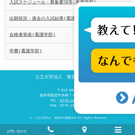
入試スケジュール・募集要項等(看護学部)
出願状況・過去の入試結果(看護学部)
合格者発表(看護学部)
学費(看護学部)
公立大学法人 敦賀市立看護大学
〒914-0814
福井県敦賀市木崎７８号２番地-１
TEL：
0770-20-5500
FAX：0770-20-5548
（Ｃ）
公立大学法人 敦賀市立看護大学
All Rights Reserved.
お問い合わせ