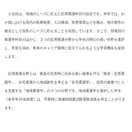
２点目は、地域のニーズに応えた応用看護科目の設定です。本学では、わ
が国における現代の医療制度、人口構成、世界環境などを鑑み、地方都市の
拠点として住民のニーズに応えることを目指しています。そこで、領域別の
看護学科目のほかに、３つの応用看護分野から学生の関心の高い分野を選択
し、学習を深め、将来のキャリア開発に役立てられるような学習機会を提供
します。
応用看護分野とは、救急や災害時に生命を救い健康を守る『救急・災害看
護学』、在宅看護から地域創生を考える『在宅看護学』、住民の健康づくり
を支援する『地域看護学』の３つの分野です。地域看護学を選択した学生
（各学年20名程度）は、卒業時に保健師国家試験受験資格を得ることができ
ます。