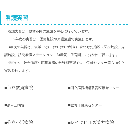
看護実習
看護実習は、敦賀市内の施設
を中心に行っています。
1・2年次の実習は、医療施設や介護施設で実施します。
3年次の実習は、領域ごとにそれぞれの対象に合わせた施設（医療施設、介
護施設、訪問看護ステーション、助産院、保育園）に分かれて行います。
4年次の、統合看護や応用看護の分野別実習では、保健センター等も加えた
実習を行います。
■市立敦賀病院
■
国立病院機構敦賀医療センター
■
■
泉ヶ丘病院
敦賀市健康センター
■公立小浜病院
■レイクヒルズ美方病院