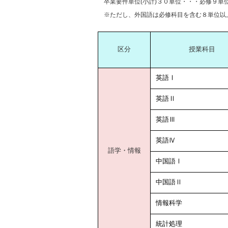
卒業要件単位(小計)３０単位・・・必修９単
※ただし、外国語は必修科目を含む８単位以
区分
授業科目
英語Ⅰ
英語Ⅱ
英語
Ⅲ
英語Ⅳ
語学・情報
中国語Ⅰ
中国語Ⅱ
情報科学
統計処理