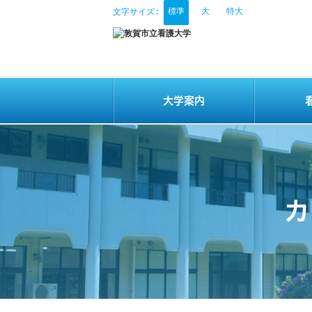
標準
大
特大
文字サイズ:
大学案内
カ