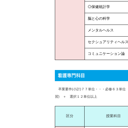
◎保健統計学
脳と心の科学
メンタルヘルス
セクシュアリティヘル
コミュニケーション論
看護専門科目
卒業要件(小計)７７単位・・・必修６３単位
習) ＋ 選択１２単位以上
区分
授業科目