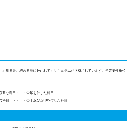
、応用看護、統合看護に分かれてカリキュラムが構成されています。卒業要件単位
必要な科目・・・◎印を付した科目
な科目・・・・・◎印及び△印を付した科目