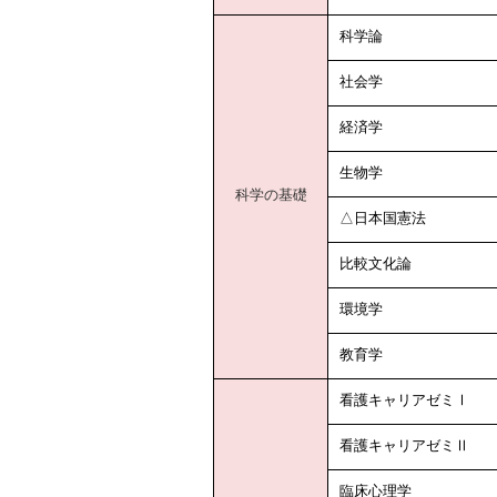
科学論
社会学
経済学
生物学
科学の基礎
△日本国憲法
比較文化論
環境学
教育学
看護キャリアゼミⅠ
看護キャリアゼミⅡ
臨床心理学