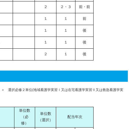
２
２・３
前・前
１
１
前
１
１
後
ス
１
１
後
２
１
後
 ＋ 選択必修２単位(地域看護学実習Ⅰ又は在宅看護学実習Ⅱ又は救急看護学実
単位数
単位数
（必
配当年次
（選択）
修）