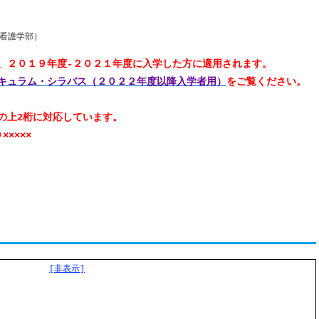
看護学部）
、２０１９年度-２０２１年度に入学した方に適用されます。
キュラム・シラバス（２０２２年度以降入学者用）
をご覧ください。
の上2桁に対応しています。
××××
[非表示]