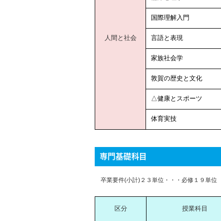
国際理解入門
言語と表現
人間と社会
家族社会学
敦賀の歴史と文化
△健康とスポーツ
体育実技
専門基礎科目
卒業要件(小計)２３単位・・・必修１９単位
区分
授業科目