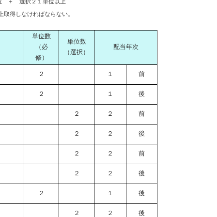
位 ＋ 選択２１単位以上
上取得しなければならない。
単位数
単位数
（必
配当年次
（選択）
修）
２
１
前
２
１
後
２
２
前
２
２
後
２
２
前
２
２
後
２
１
後
２
２
後