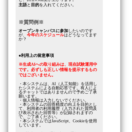
主語
と
目的
を入れてください。
※質問例※
オープンキャンパスに参加
したいのです
が、
今年のスケジュール
はどうなってます
か？
●利用上の留意事項
※生成AIへの取り組みは、現在試験運用中
です。必ずしも正しい情報を提示するもの
ではございません。
・本システムは、AI（人工知能）を活用し
たシステムによる自動応答です。有人によ
るチャットではありませんので予めご了承
願います。
・個人情報は入力しないでください。
・本システムの回答精度の向上を目的とし
て、利用者の利用履歴（入力された質問及
び表示された回答等）が記録されますの
で、ご了承ください。
・本システムではJavaScript、Cookieを使用
しています。