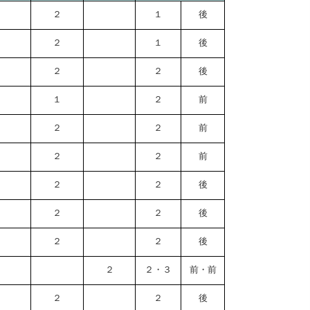
２
１
後
２
１
後
２
２
後
１
２
前
２
２
前
２
２
前
２
２
後
２
２
後
２
２
後
２
２・３
前・前
２
２
後