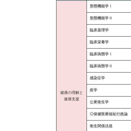
形態機能学Ⅰ
形態機能学Ⅱ
臨床薬理学
臨床栄養学
臨床病態学Ⅰ
臨床病態学Ⅱ
感染症学
疫学
健康の理解と
健康支援
公衆衛生学
◎保健医療福祉行政論
衛生関係法規